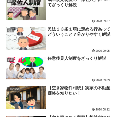
健康
てざっくり解説
2020.09.07
民法１３条１項に定める行為って
健康
どういうこと？分かりやすく解説
2020.09.05
任意後見人制度をざっくり解説
健康
2020.09.03
【空き家物件相続】実家の不動産
土地/住宅
価格を知りたい！
2020.08.12