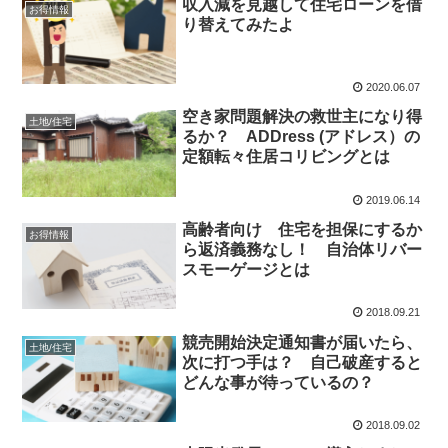
収入減を見越して住宅ローンを借
お得情報
り替えてみたよ
2020.06.07
空き家問題解決の救世主になり得
土地/住宅
るか？ ADDress (アドレス）の
定額転々住居コリビングとは
2019.06.14
高齢者向け 住宅を担保にするか
お得情報
ら返済義務なし！ 自治体リバー
スモーゲージとは
2018.09.21
競売開始決定通知書が届いたら、
土地/住宅
次に打つ手は？ 自己破産すると
どんな事が待っているの？
2018.09.02