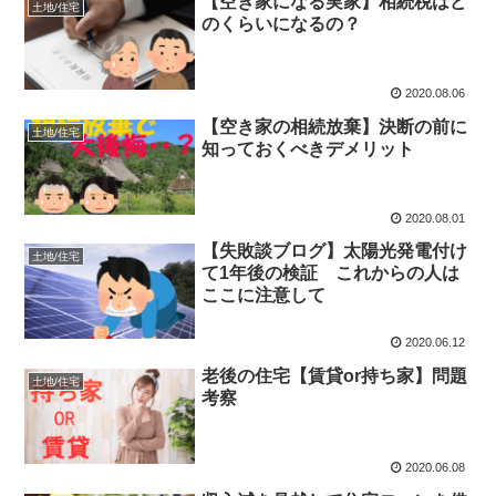
【空き家になる実家】相続税はど
土地/住宅
のくらいになるの？
2020.08.06
【空き家の相続放棄】決断の前に
土地/住宅
知っておくべきデメリット
2020.08.01
【失敗談ブログ】太陽光発電付け
土地/住宅
て1年後の検証 これからの人は
ここに注意して
2020.06.12
老後の住宅【賃貸or持ち家】問題
土地/住宅
考察
2020.06.08