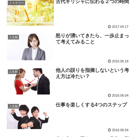
古代ギリシャに伝わる２つの時間
ミステリー
2017.04.17
怒りが湧いてきたら、一歩止まっ
人生観
て考えてみること
2016.06.18
他人の誤りを指摘しないという考
人生観
え方は冷たい？
2016.06.04
仕事を楽しくする4つのステップ
人生観
2016.06.04