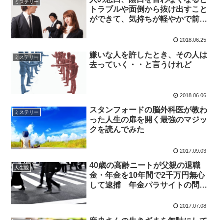
ミステリー
トラブルや面倒から抜け出すこと
ができて、気持ちが軽やかで前向
きになれたよ
2018.06.25
嫌いな人を許したとき、その人は
ミステリー
去っていく・・と言うけれど
2018.06.06
スタンフォードの脳外科医が教わ
ミステリー
った人生の扉を開く最強のマジッ
クを読んでみた
2017.09.03
40歳の高齢ニートが父親の退職
人生観
金・年金を10年間で2千万円無心
して逮捕 年金パラサイトの問題
を考察
2017.07.08