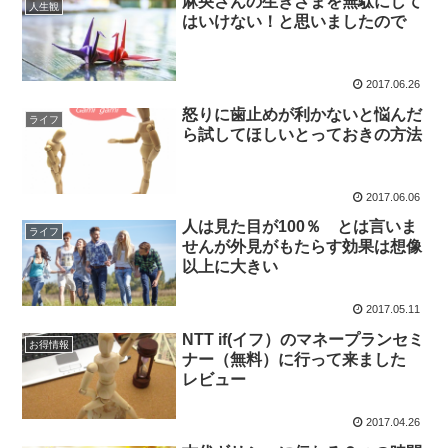
麻央さんの生きざまを無駄にして
人生観
はいけない！と思いましたので
2017.06.26
怒りに歯止めが利かないと悩んだ
ライフ
ら試してほしいとっておきの方法
2017.06.06
人は見た目が100％ とは言いま
ライフ
せんが外見がもたらす効果は想像
以上に大きい
2017.05.11
NTT if(イフ）のマネープランセミ
お得情報
ナー（無料）に行って来ました
レビュー
2017.04.26