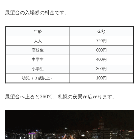
展望台の入場券の料金です。
年齢
金額
大人
720円
高校生
600円
中学生
400円
小学生
300円
幼児（３歳以上）
100円
展望台へ上ると360℃、札幌の夜景が広がります。