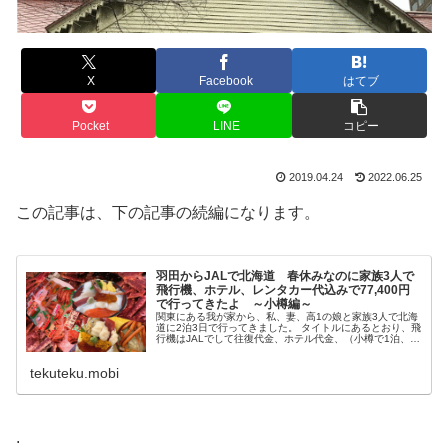
X
Facebook
はてブ
Pocket
LINE
コピー
2019.04.24
2022.06.25
この記事は、下の記事の続編になります。
羽田からJALで北海道 春休みなのに家族3人で
飛行機、ホテル、レンタカー代込みで77,400円
で行ってきたよ ～小樽編～
関東にある我が家から、私、妻、高1の娘と家族3人で北海
道に2泊3日で行ってきました。 タイトルにあるとおり、飛
行機はJALでして往復代金、ホテル代金、（小樽で1泊、札
幌で1泊）レンタカー代金合わせて家族合計77,400円（税
込）で行けたので...
tekuteku.mobi
.