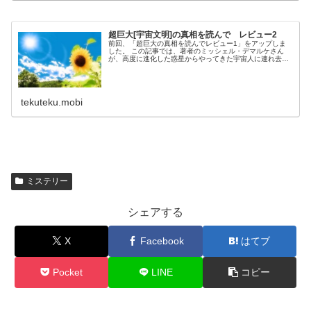
超巨大[宇宙文明]の真相を読んで レビュー2
前回、「超巨大の真相を読んでレビュー1」をアップしま
した。 この記事では、著者のミッシェル・デマルケさん
が、高度に進化した惑星からやってきた宇宙人に連れ去ら
われた様子、地球の真の歴史、惑星の9つのカテゴリーな
どについて紹介しました。 惑星の...
tekuteku.mobi
ミステリー
シェアする
X
Facebook
はてブ
Pocket
LINE
コピー