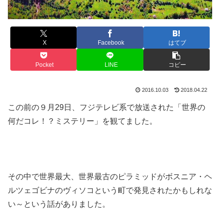
X
Facebook
はてブ
Pocket
LINE
コピー
2016.10.03
2018.04.22
この前の９月29日、フジテレビ系で放送された「世界の
何だコレ！？ミステリー」を観てました。
その中で世界最大、世界最古のピラミッドがボスニア・ヘ
ルツェゴビナのヴィソコという町で発見されたかもしれな
い～という話がありました。