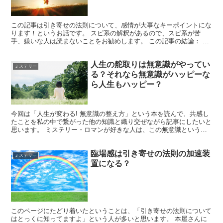
この記事は引き寄せの法則について、感情が大事なキーポイントにな
ります！というお話です。 スピ系の解釈があるので、スピ系が苦
手、嫌いな人は読まないことをお勧めします。 この記事の結論： 感
情を利用すれば、引き寄せの法則はグッと簡単なメソッドに...
人生の舵取りは無意識がやってい
ミステリー
る？それなら無意識がハッピーな
ら人生もハッピー？
今回は「人生が変わる! 無意識の整え方」という本を読んで、共感し
たことを私の中で繋がった他の知識と織り交ぜながら記事にしたいと
思います。 ミステリー・ロマンが好きな人は、この無意識という未
解明の領域について想いをはせてみるのはいかがでしょう...
臨場感は引き寄せの法則の加速装
ミステリー
置になる？
このページにたどり着いたということは、「引き寄せの法則について
はとっくに知ってますよ」という人が多いと思います。 本屋さんに