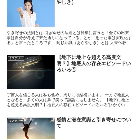
やしき）
引き寄せの法則とは 引き寄せの法則とは簡単に言うと「全ての出来
事は自分が考えて来た通りになっている」とか「思った事は実現化す
る」と言ったところです。 阿頼耶識（あらやしき）とは 大乗仏教の
考え方の中での潜在意識にあたる記憶、念の貯蔵庫のこと...
【地下に地上を超える高度文
ミステリー
明？】地底人の存在エピソードい
ろいろ①
宇宙人を信じる人は私も含め、周りには結構います。 一方で地底人
となると、多くの人は鼻で笑って議論にもしません。 【地下に地上
を超える高度文明？】地底人の存在エピソードいろいろ① かくいう
私も地底に人が住んでいるなんて、昔のSF映画じゃあるま...
感情と潜在意識と引き寄せについ
ミステリー
て