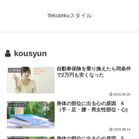
Tekutekuスタイル
kousyun
自動車保険を乗り換えたら同条件
お得情報
で2万円も安くなった
2015.08.28
身体の部位に出る心の原因 6
ミステリー
（手・足・腰・男女性部位・心)
2015.08.14
身体の部位に出る心の原因 5