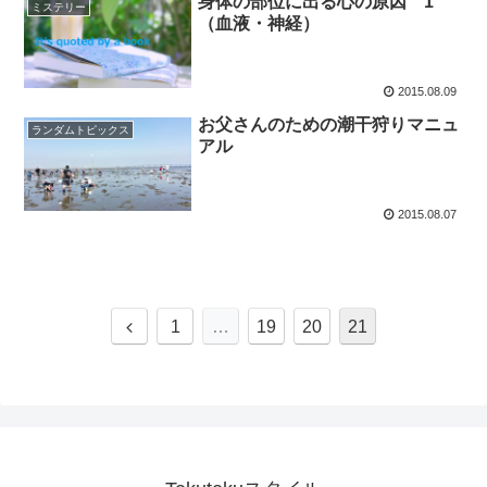
身体の部位に出る心の原因 1
ミステリー
（血液・神経）
2015.08.09
お父さんのための潮干狩りマニュ
ランダムトピックス
アル
2015.08.07
前
1
…
19
20
21
へ