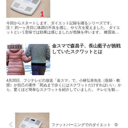
今回からスタートします、ダイエット記録を綴るシリーズです。
注！ 約一ヶ月目に体調の不良を感じ、やり方を変えました。 ダイエ
ットという意味では効果は感じましたが危険を伴います。 糖質抜き
ダイエットの歴史はまだ浅く、安全性に関しては医師の間で...
金スマで森昌子、長山藍子が挑戦
ダイエット
していたスクワットとは
4月20日、フジテレビの放送「金スマ」で、小林弘幸先生（医師・教
授）が自己の著作「死ぬまで歩くにはスクワットだけすればいい」か
ら、驚くほど簡単なスクワットを紹介していました。 テレビを観な
がら、我が家では家族そろって現状テストからスクワット...
ファットバーニングでのダイエット ➄