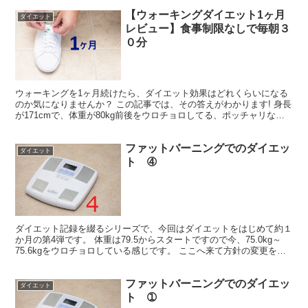
【ウォーキングダイエット1ヶ月
ダイエット
レビュー】食事制限なしで毎朝３
０分
ウォーキングを1ヶ月続けたら、ダイエット効果はどれくらいになる
のか気になりませんか？ この記事では、その答えがわかります! 身長
が171cmで、体重が80kg前後をウロチョロしてる、ポッチャリな体
型です。 毎年のことですが、夏に向って4月ご...
ファットバーニングでのダイエッ
ダイエット
ト ➃
ダイエット記録を綴るシリーズで、今回はダイエットをはじめて約１
か月の第4弾です。 体重は79.5からスタートですので今、75.0kg～
75.6kgをウロチョロしている感じです。 ここへ来て方針の変更を致
すことにしましたので、記事を書く次第で...
ファットバーニングでのダイエッ
ダイエット
ト ➀