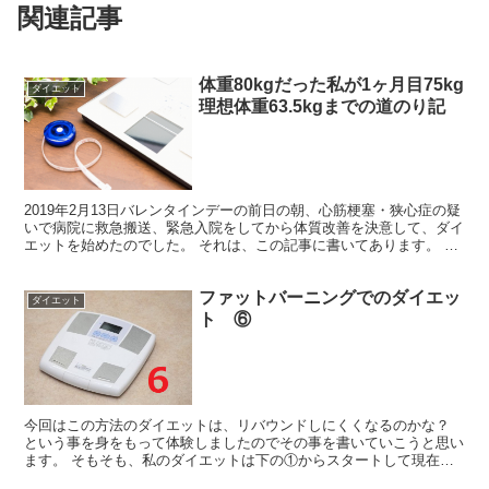
関連記事
体重80kgだった私が1ヶ月目75kg
ダイエット
理想体重63.5kgまでの道のり記
2019年2月13日バレンタインデーの前日の朝、心筋梗塞・狭心症の疑
いで病院に救急搬送、緊急入院をしてから体質改善を決意して、ダイ
エットを始めたのでした。 それは、この記事に書いてあります。 入
院する前の私の体重は80kgでした。 この写真...
ファットバーニングでのダイエッ
ダイエット
ト ⑥
今回はこの方法のダイエットは、リバウンドしにくくなるのかな？
という事を身をもって体験しましたのでその事を書いていこうと思い
ます。 そもそも、私のダイエットは下の①からスタートして現在に
至っています。 ① アイザックジョーンズ先生の著書「世...