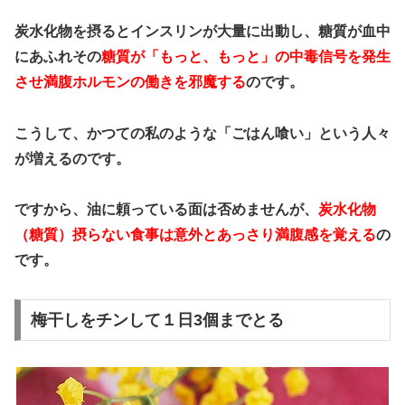
炭水化物を摂るとインスリンが大量に出動し、糖質が血中
にあふれその
糖質が「もっと、もっと」の中毒信号を発生
させ満腹ホルモンの働きを邪魔する
のです。
こうして、かつての私のような「ごはん喰い」という人々
が増えるのです。
ですから、油に頼っている面は否めませんが、
炭水化物
（糖質）摂らない食事は意外とあっさり満腹感を覚える
の
です。
梅干しをチンして１日3個までとる