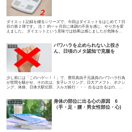
ダイエット記録を綴るシリーズで、今回はダイエットをはじめて７日
目の第２弾です。 注！ 約一ヶ月目に体調の不良を感じ、やり方を変
えました。 ダイエットという意味では効果は感じましたが危険を伴
います。 糖質抜きダイエットの歴史はまだ浅く、安全性...
パワハラを止められない上役さ
ライフ
ん、日頃のメタ認知で克服を
少し前には「このハゲ―！！」で、豊田真由子元議員のパワハラ行為
が世間を騒がせ、その次は、女子レスリング、日大アメフト、ボクシ
ング、体操、日体大駅伝部、スルガ銀行・・・ 出るは出るはの、パ
ワハラ告発の連鎖です。 今やスマホがあれば、動画や画像...
身体の部位に出る心の原因 6
ミステリー
（手・足・腰・男女性部位・心)