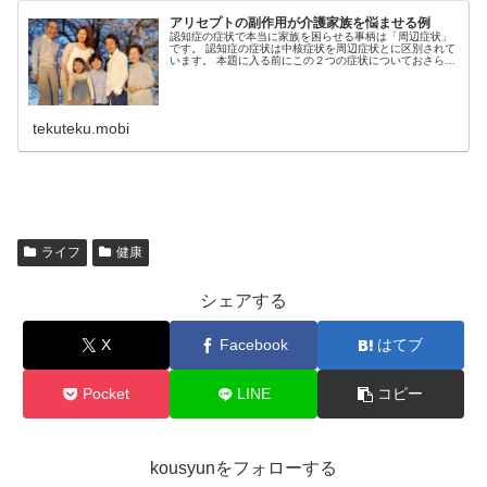
アリセプトの副作用が介護家族を悩ませる例
認知症の症状で本当に家族を困らせる事柄は「周辺症状」
です。 認知症の症状は中核症状を周辺症状とに区別されて
います。 本題に入る前にこの２つの症状についておさらい
しておこうと思います。 「今更・・」という方は飛ばして
「アリセプトの副作用」から...
tekuteku.mobi
ライフ
健康
シェアする
X
Facebook
はてブ
Pocket
LINE
コピー
kousyunをフォローする