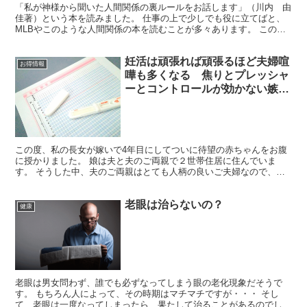
「私が神様から聞いた人間関係の裏ルールをお話します」（川内 由
佳著）という本を読みました。 仕事の上で少しでも役に立てばと、
MLBやこのような人間関係の本を読むことが多々あります。 この本
の中のごく一部ですが、とても面白いことが書いてありま...
妊活は頑張れば頑張るほど夫婦喧
お得情報
嘩も多くなる 焦りとプレッシャ
ーとコントロールが効かない嫉妬
心と闘う夫婦を応援したいとって
おきの情報
この度、私の長女が嫁いで4年目にしてついに待望の赤ちゃんをお腹
に授かりました。 娘は夫と夫のご両親で２世帯住居に住んでいま
す。 そうした中、夫のご両親はとても人柄の良いご夫婦なので、こ
ちらとしては安心しているし、当然、感謝もしています。 た...
老眼は治らないの？
健康
老眼は男女問わず、誰でも必ずなってしまう眼の老化現象だそうで
す。 もちろん人によって、その時期はマチマチですが・・・ そし
て、老眼は一度なってしまったら、果たして治ることがあるのでしょ