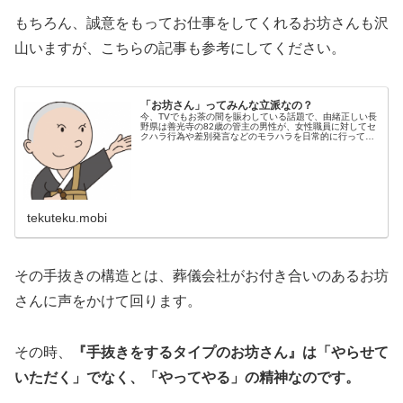
もちろん、誠意をもってお仕事をしてくれるお坊さんも沢
山いますが、こちらの記事も参考にしてください。
「お坊さん」ってみんな立派なの？
今、TVでもお茶の間を賑わしている話題で、由緒正しい長
野県は善光寺の82歳の管主の男性が、女性職員に対してセ
クハラ行為や差別発言などのモラハラを日常的に行ってい
たという話。 スタジオのコメンテーターやキャストの人か
ら「聖職者なのに・・・」な...
tekuteku.mobi
その手抜きの構造とは、葬儀会社がお付き合いのあるお坊
さんに声をかけて回ります。
その時、
『手抜きをするタイプのお坊さん』は「やらせて
いただく」でなく、「やってやる」の精神なのです。