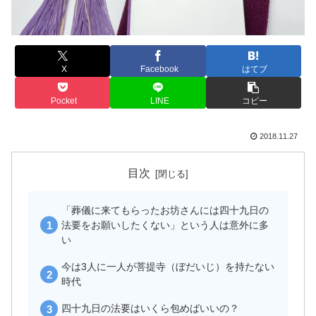
X
Facebook
はてブ
Pocket
LINE
コピー
2018.11.27
目次
「葬儀に来てもらったお坊さんには四十九日の
法要をお願いしたくない」という人は意外に多
い
今は3人に一人が菩提寺（ぼだいじ）を持たない
時代
四十九日の法要はいくら包めばいいの？