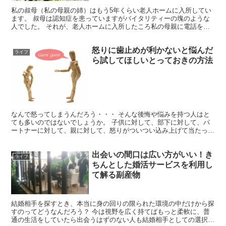
私の叔母（私の母親の姉）はもう5年くらい老人ホームに入所してい
ます。 叔母は認知症を患っていますがバイタリティーの塊のような
人でした。 それが、老人ホームに入所したころ私の母親に電話をし
てきて殺気だった声で「助けて！！直ぐに迎えに来て！！」...
怒りに歯止めが利かないと悩んだ
ライフ
ら試してほしいとっておきの方法
なんで怒ってしまうんだろう・・・ そんな後悔や悩みを持つ人はと
ても多いのではないでしょうか。 子供に対して、部下に対して、パ
ートナーに対して、親に対して、怒りがついつい込み上げて当たって
しまうケース。 また、上司や同僚、友人や先生に対して、...
出会いの間口は広い方がいい！き
ライフ
ちんとした婚活サービスを利用し
て解る副産物
結婚相手を探すとき、本当に身の回りの限られた環境の中だけから探
すのってどうなんだろう？ 今は視野を広く持てばもっと柔軟に、普
通の生活をしていたら出会うはずのない人も結婚相手としての選択肢