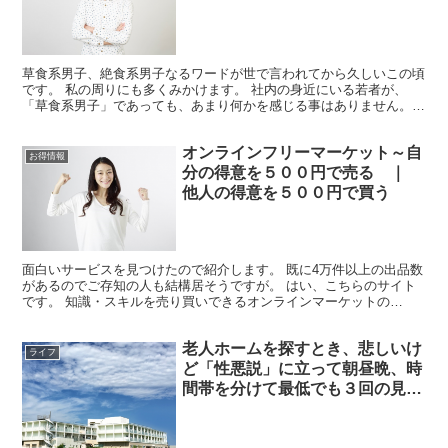
草食系男子、絶食系男子なるワードが世で言われてから久しいこの頃
です。 私の周りにも多くみかけます。 社内の身近にいる若者が、
「草食系男子」であっても、あまり何かを感じる事はありません。
私の世代でも、若い時は女性慣れしてなくて女性の前では引...
オンラインフリーマーケット～自
お得情報
分の得意を５００円で売る ｜
他人の得意を５００円で買う
面白いサービスを見つけたので紹介します。 既に4万件以上の出品数
があるのでご存知の人も結構居そうですが。 はい、こちらのサイト
です。 知識・スキルを売り買いできるオンラインマーケットの
「coconala」です。 coconala の仕組み ...
老人ホームを探すとき、悲しいけ
ライフ
ど「性悪説」に立って朝昼晩、時
間帯を分けて最低でも３回の見学
をした方が良いらしい